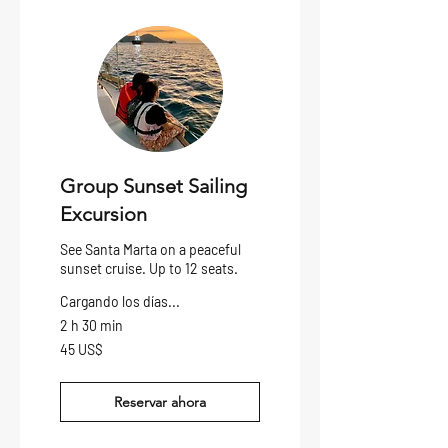
Group Sunset Sailing
Excursion
See Santa Marta on a peaceful
sunset cruise. Up to 12 seats.
Cargando los días...
2 h 30 min
45
45 US$
dólares
estadounidenses
Reservar ahora