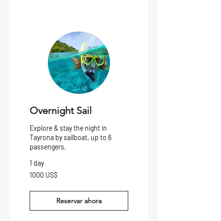
Overnight Sail
Explore & stay the night in
Tayrona by sailboat, up to 6
passengers.
1 day
1000
1000 US$
dólares
estadounidenses
Reservar ahora