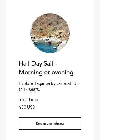
Half Day Sail -
Morning or evening
Explore Taganga by sailboat. Up
to 12 seats.
3 h 30 min
400
400 US$
dólares
estadounidenses
Reservar ahora