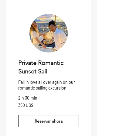
Private Romantic
Sunset Sail
Fall in love all over again on our
romantic sailing excursion
2 h 30 min
350
350 US$
dólares
estadounidenses
Reservar ahora