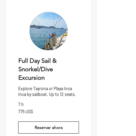
Full Day Sail &
Snorkel/Dive
Excursion
Explore Tayrona or Playa Inca
Inca by sailboat. Up to 12 seats.
7 h
775
775 US$
dólares
estadounidenses
Reservar ahora