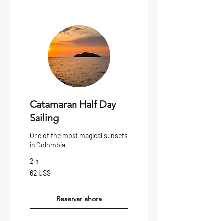
Catamaran Half Day
Sailing
One of the most magical sunsets
in Colombia
2 h
62
62 US$
dólares
estadounidenses
Reservar ahora