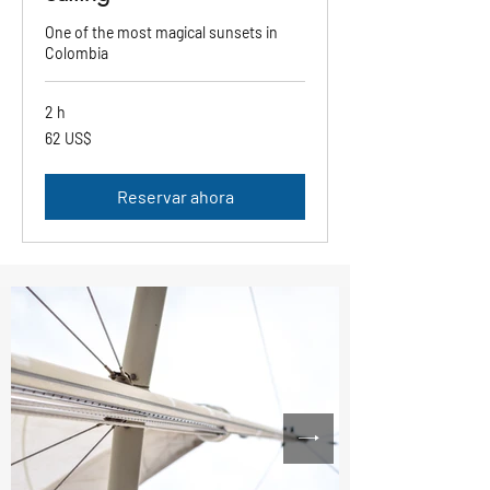
One of the most magical sunsets in
Colombia
2 h
62
62 US$
dólares
estadounidenses
Reservar ahora