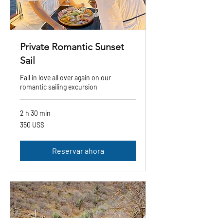
Private Romantic Sunset
Sail
Fall in love all over again on our
romantic sailing excursion
2 h 30 min
350
350 US$
dólares
estadounidenses
Reservar ahora