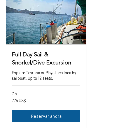
Full Day Sail &
Snorkel/Dive Excursion
Explore Tayrona or Playa Inca Inca by
sailboat. Up to 12 seats.
7 h
775
775 US$
dólares
estadounidenses
Reservar ahora