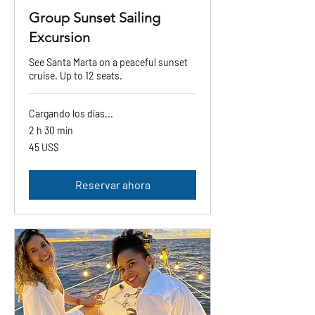
Group Sunset Sailing
Excursion
See Santa Marta on a peaceful sunset
cruise. Up to 12 seats.
Cargando los días...
2 h 30 min
45
45 US$
dólares
estadounidenses
Reservar ahora