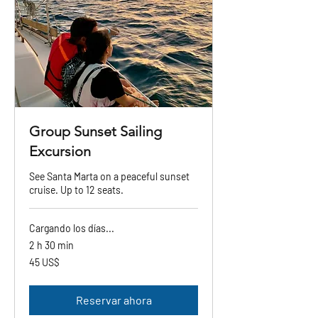
Group Sunset Sailing
Excursion
See Santa Marta on a peaceful sunset
cruise. Up to 12 seats.
Cargando los días...
2 h 30 min
45
45 US$
dólares
estadounidenses
Reservar ahora