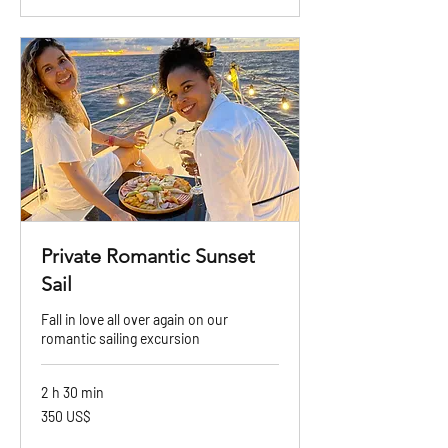
Private Romantic Sunset
Sail
Fall in love all over again on our
romantic sailing excursion
2 h 30 min
350
350 US$
dólares
estadounidenses