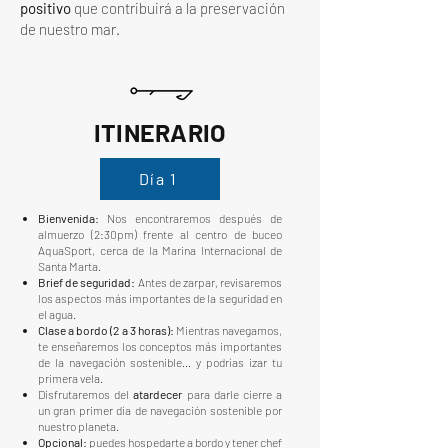
positivo
que contribuirá a la preservación
de nuestro mar.
ITINERARIO
Día 1
Bienvenida:
Nos encontraremos después de
almuerzo (2:30pm) frente al centro de buceo
AquaSport, cerca de la Marina Internacional de
Santa Marta.
Brief de seguridad:
Antes de zarpar, revisaremos
los aspectos más importantes de la seguridad en
el agua.
Clase a bordo (2 a 3 horas):
Mientras navegamos,
te enseñaremos los conceptos más importantes
de la navegación sostenible… y podrías izar tu
primera vela.
Disfrutaremos del
atardecer
para darle cierre a
un gran primer día de navegación sostenible por
nuestro planeta.
Opcional:
puedes hospedarte a bordo y tener chef