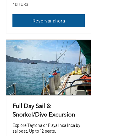
400
400 US$
dólares
estadounidenses
Reservar ahora
Full Day Sail &
Snorkel/Dive Excursion
Explore Tayrona or Playa Inca Inca by
sailboat. Up to 12 seats.