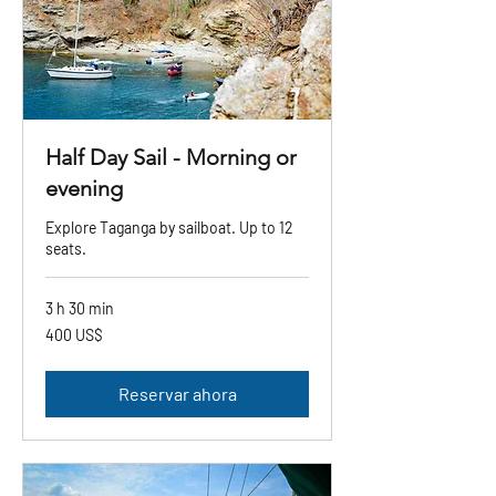
Half Day Sail - Morning or
evening
Explore Taganga by sailboat. Up to 12
seats.
3 h 30 min
400
400 US$
dólares
estadounidenses
Reservar ahora