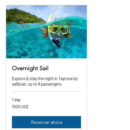
Overnight Sail
Explore & stay the night in Tayrona by
sailboat, up to 6 passengers.
1 day
1000
1000 US$
dólares
estadounidenses
Reservar ahora