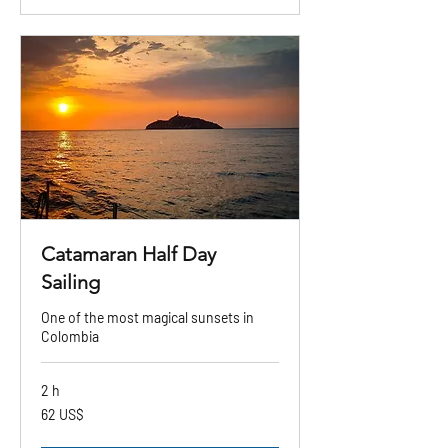
Catamaran Half Day
Sailing
One of the most magical sunsets in
Colombia
2 h
62
62 US$
dólares
estadounidenses